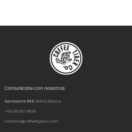
Comunicate con nosotros
Sarmiento 550
, Bahía Blanca.
+54 291 527 9928
contacto@coffeetigerco.com