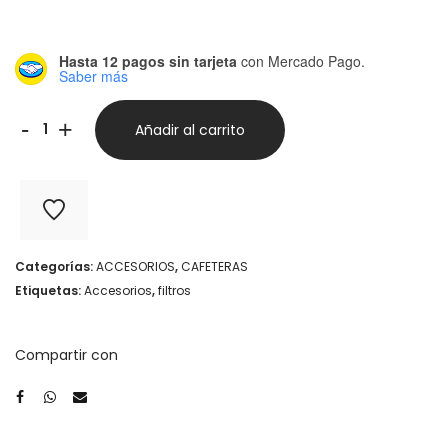
Hasta 12 pagos sin tarjeta
con Mercado Pago.
Saber más
Filtros
-
+
Añadir al carrito
alternativos
para
Aeropress
x
Categorías:
ACCESORIOS
,
CAFETERAS
100
Etiquetas:
Accesorios
,
filtros
u.
cantidad
Compartir con