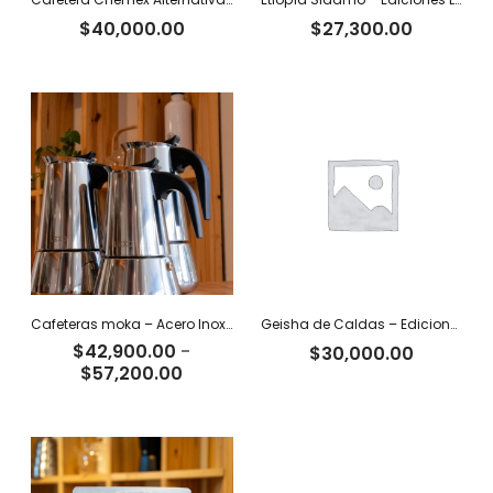
$
40,000.00
$
27,300.00
Cafeteras moka – Acero Inoxidable
Geisha de Caldas – Ediciones Limitadas Tiger
$
42,900.00
-
$
30,000.00
Rango
$
57,200.00
de
precios:
desde
$42,900.00
hasta