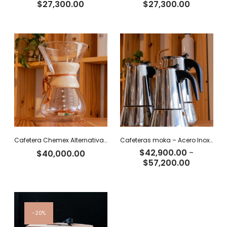
$
27,300.00
$
27,300.00
Cafetera Chemex Alternativa – 800 ml
Cafeteras moka – Acero Inoxidable
$
42,900.00
-
$
40,000.00
Rango
$
57,200.00
de
precios:
desde
$42,900
hasta
20%
$57,200