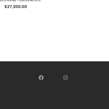
Costa Rica Honey – Ediciones Limitadas Tiger
$
27,300.00
00
00
Facebook
Instagram