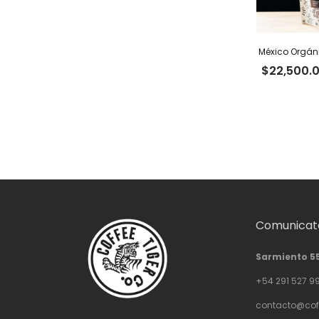
México Orgáni
$
22,500.
Comunicate
Sarmiento 5
+54 291 527 9
contacto@cof