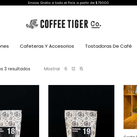
Envios Gratis a todo el País a partir de $79000
ones
Cafeteras Y Accesorios
Tostadoras De Café
Ordenado
s 3 resultados
Mostrar
6
12
15
por
popularidad