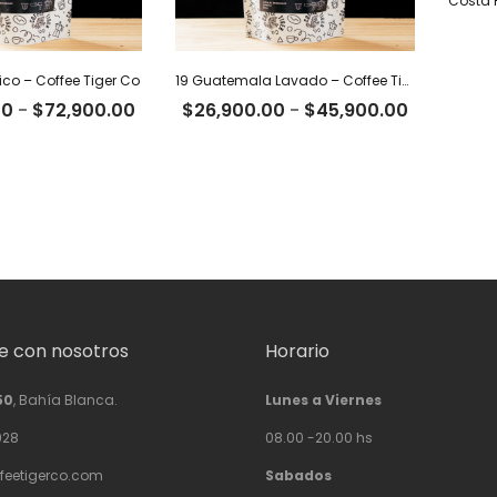
co – Coffee Tiger Co
19 Guatemala Lavado – Coffee Tiger Co
Rango
Rango
00
-
$
72,900.00
$
26,900.00
-
$
45,900.00
de
de
precios:
precios:
desde
desde
$22,500.00
$26,900.
hasta
hasta
$72,900.00
$45,900.
 con nosotros
Horario
50
, Bahía Blanca.
Lunes a Viernes
928
08.00 -20.00 hs
feetigerco.com
Sabados