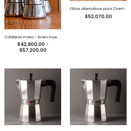
Filtros alternativos para Chemex x 100 u.
$
52,070.00
Cafeteras moka – Acero Inoxidable
$
42,900.00
-
Rango
$
57,200.00
de
precios:
desde
$42,900.00
hasta
$57,200.00