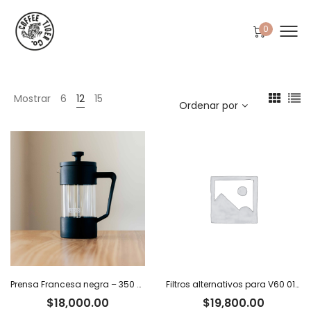
0
Mostrar
6
12
15
Ordenar por
Prensa Francesa negra – 350 ml
Filtros alternativos para V60 01 x 100 u.
$
18,000.00
$
19,800.00