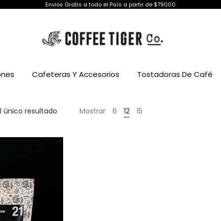
Envios Gratis a todo el País a partir de $79000
ones
Cafeteras Y Accesorios
Tostadoras De Café
 único resultado
Mostrar
6
12
15