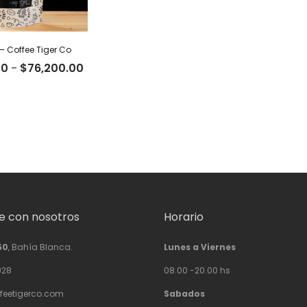
– Coffee Tiger Co
Rango
00
-
$
76,200.00
de
precios:
desde
$23,500.00
hasta
$76,200.00
 con nosotros
Horario
50
, Bahía Blanca.
Lunes a Viernes
928
08.00 -20.00 hs
feetigerco.com
Sabados