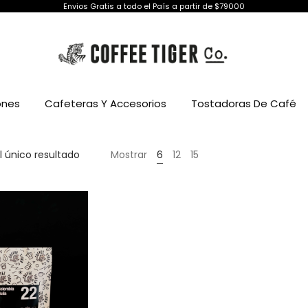
Envios Gratis a todo el País a partir de $79000
ones
Cafeteras Y Accesorios
Tostadoras De Café
 único resultado
Mostrar
6
12
15