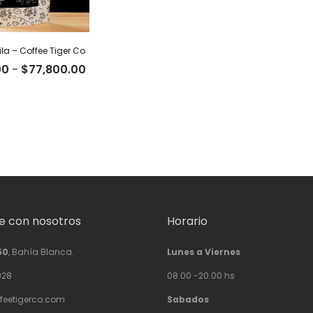
la – Coffee Tiger Co
Rango
00
-
$
77,800.00
de
precios:
desde
$24,000.00
hasta
$77,800.00
 con nosotros
Horario
50
, Bahía Blanca.
Lunes a Viernes
928
08.00 -20.00 hs
feetigerco.com
Sabados