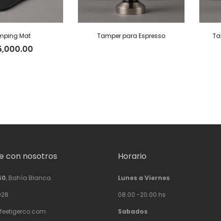
mping Mat
Tamper para Espresso
Ta
5,000.00
 con nosotros
Horario
50
, Bahía Blanca.
Lunes a Viernes
928
08.00 -20.00 hs
feetigerco.com
Sabados