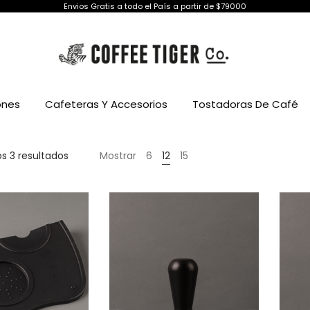
Envios Gratis a todo el País a partir de $79000
ones
Cafeteras Y Accesorios
Tostadoras De Café
Ordenado
s 3 resultados
Mostrar
6
12
15
por
popularidad