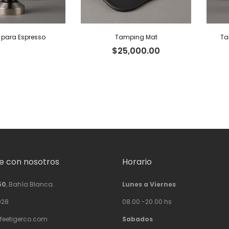
para Espresso
Tamping Mat
Ta
$
25,000.00
 con nosotros
Horario
50
, Bahía Blanca.
Lunes a Viernes
928
08.00 -20.00 hs
feetigerco.com
Sabados