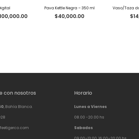
igital
Pava Kettle Negra – 350 ml
Vaso/Taza do
Rango
100,000.00
$
40,000.00
$
14
de
precios:
desde
$10,000.00
hasta
$100,000.00
 con nosotros
Horario
50
, Bahía Blanca.
Lunes a Viernes
928
08.00 -20.00 hs
feetigerco.com
Sabados
09:00–13:00, 16:00–20:00 hs