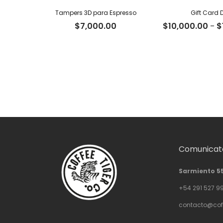
Tampers 3D para Espresso
Gift Card D
$
7,000.00
$
10,000.00
-
$
Comunicate
Sarmiento 5
+54 291 527 9
contacto@cof