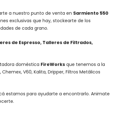
carte a nuestro punto de venta en
Sarmiento 550
nes exclusivas que hay, stockearte de los
lidades de cada grano.
leres de Espresso, Talleres de Filtrados,
stadora doméstica
FireWorks
que tenemos a la
,
Chemex
, V60,
Kalita
, Dripper, Filtros Metálicos
y acá estamos para ayudarte a encontrarlo. Animate
ecerte.