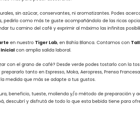
urales, sin azúcar, conservantes, ni aromatizantes. Podes acer
es, pedirlo como más te guste acompañándolo de las ricas opcio
dar tu camino del café y exprimir al máximo las infinitas posibi
arte
en nuestro
Tiger Lab
, en Bahía Blanca. Contamos con
Tal
nicial
con amplia salida laboral.
lizar con el grano de café? Desde verde podes tostarlo con la
to
 prepararlo tanto en Espresso,
Moka
,
Aeropress
,
Prensa Francesa
n la medida que más se adapte a tus gustos.
altura, beneficio, tueste, molienda y/o método de preparación 
á, descubrí y disfrutá de todo lo que esta bebida tiene para ofr