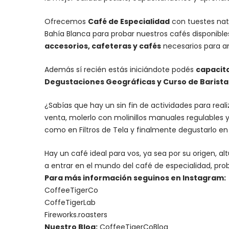
Ofrecemos
Café de Especialidad
con tuestes nat
Bahía Blanca para probar nuestros cafés disponibl
accesorios
, cafeteras y
cafés
necesarios para an
Además sí recién estás iniciándote podés
capacit
Degustaciones Geográficas y Curso de Barista I
¿Sabías que hay un sin fin de actividades para rea
venta, molerlo con
molinillos manuales regulables
y
como en Filtros de Tela y finalmente degustarlo e
Hay un
café ideal para vos
, ya sea por su origen, 
a entrar en el mundo del café de especialidad, prob
Para más información seguinos en Instagram:
CoffeeTigerCo
CoffeTigerLab
Fireworks.roasters
Nuestro Blog:
CoffeeTigerCoBlog