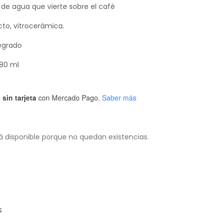
jo de agua que vierte sobre el café
cto, vitrocerámica.
egrado
580 ml
sin tarjeta
con Mercado Pago.
Saber más
á disponible porque no quedan existencias.
S