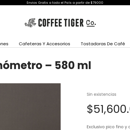
Envios Gratis a todo el País a partir de $79000
ones
Cafeteras Y Accesorios
Tostadoras De Café
mómetro – 580 ml
Sin existencias
$
51,600
Exclusivo pico fino 