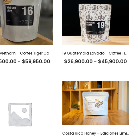
 Vietnam – Coffee Tiger Co
19 Guatemala Lavado – Coffee Tiger Co
Rango
Ran
,500.00
-
$
59,950.00
$
26,900.00
-
$
45,900.00
de
de
precios:
prec
desde
des
0
$18,500.00
$26
hasta
has
00
$59,950.00
$45
Costa Rica Honey – Ediciones Limitadas Tiger