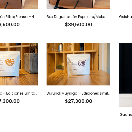
Box Degustación Filtro/Prensa – 400 g
Box Degustación Espresso/Moka – 400 g
9,500.00
$
39,500.00
Etiopía Sidamo – Ediciones Limitadas Tiger
Burundi Muyinga – Ediciones Limitadas Tiger
7,300.00
$
27,300.00
Guanes