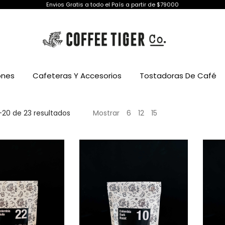
Envios Gratis a todo el País a partir de $79000
ones
Cafeteras Y Accesorios
Tostadoras De Café
Ordenado
–20 de 23 resultados
Mostrar
6
12
15
por
precio:
alto
a
bajo