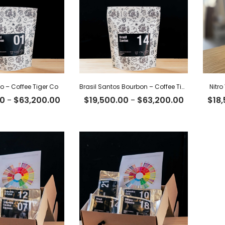
o – Coffee Tiger Co
Brasil Santos Bourbon – Coffee Tiger Co
Nitro
Rango
Rango
00
-
$
63,200.00
$
19,500.00
-
$
63,200.00
$
18
de
de
precios:
precios:
desde
desde
$19,500.00
$19,500.0
hasta
hasta
$63,200.00
$63,200.