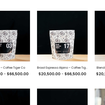
de
de
precios:
precios:
desde
desde
$23,500.00
$22,500.
hasta
hasta
$76,200.00
$72,900.
o – Coffee Tiger Co
Brasil Espresso Alpino – Coffee Tiger Co
Blend
Rango
Rango
00
-
$
66,500.00
$
20,500.00
-
$
66,500.00
$
20
de
de
precios:
precios:
desde
desde
$20,500.00
$20,500.
hasta
hasta
$66,500.00
$66,500.