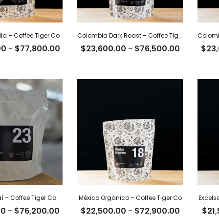
la – Coffee Tiger Co
Colombia Dark Roast – Coffee Tiger Co
Rango
Rango
00
-
$
77,800.00
$
23,600.00
-
$
76,500.00
$
23
de
de
precios:
precios:
desde
desde
$24,000.00
$23,600.
hasta
hasta
$77,800.00
$76,500.
í – Coffee Tiger Co
México Orgánico – Coffee Tiger Co
Excels
Rango
Rango
00
-
$
76,200.00
$
22,500.00
-
$
72,900.00
$
21