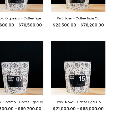
Colombia Orgánico – Coffee Tiger Co
Perú Jaén – Coffee Tiger Co
Rango
Ran
,600.00
-
$
76,500.00
$
23,500.00
-
$
76,200.00
de
de
precios:
prec
desde
des
00
$23,600.00
$23,
hasta
has
00
$76,500.00
$76,
o Supremo – Coffee Tiger Co
Brasil Moka – Coffee Tiger Co
Rango
Ran
,500.00
-
$
69,700.00
$
21,000.00
-
$
68,000.00