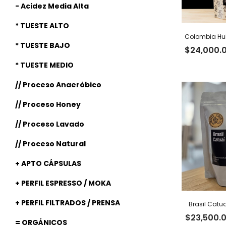
- Acidez Media Alta
* TUESTE ALTO
Colombia Hui
* TUESTE BAJO
$
24,000.
* TUESTE MEDIO
// Proceso Anaeróbico
// Proceso Honey
// Proceso Lavado
// Proceso Natural
+ APTO CÁPSULAS
+ PERFIL ESPRESSO / MOKA
+ PERFIL FILTRADOS / PRENSA
Brasil Catua
$
23,500.
= ORGÁNICOS