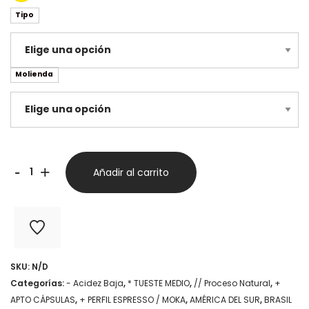
Tipo
Molienda
Brasil
-
+
Añadir al carrito
Catuaí
-
Coffee
Tiger
SKU:
N/D
Co
Categorías:
- Acidez Baja
,
* TUESTE MEDIO
,
// Proceso Natural
,
+
cantidad
APTO CÁPSULAS
,
+ PERFIL ESPRESSO / MOKA
,
AMÉRICA DEL SUR
,
BRASIL