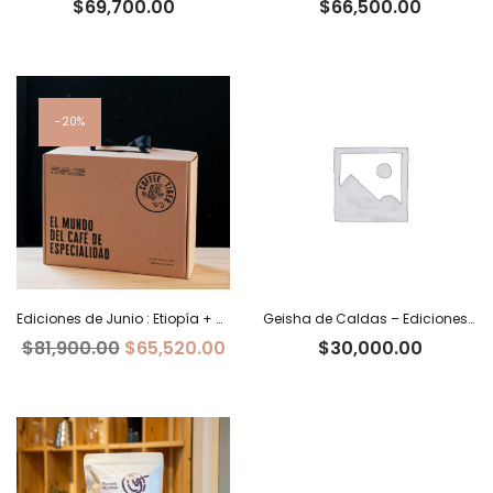
Rango
Rango
$
69,700.00
$
66,500.00
de
de
precios:
precios:
desde
desde
$21,500.00
$20,500
hasta
hasta
20%
$69,700.00
$66,500
Ediciones de Junio : Etiopía + Burundi+ Costa Rica
Geisha de Caldas – Ediciones Limitadas Tiger
El
El
$
81,900.00
$
65,520.00
$
30,000.00
precio
precio
original
actual
era:
es:
$81,900.00.
$65,520.00.