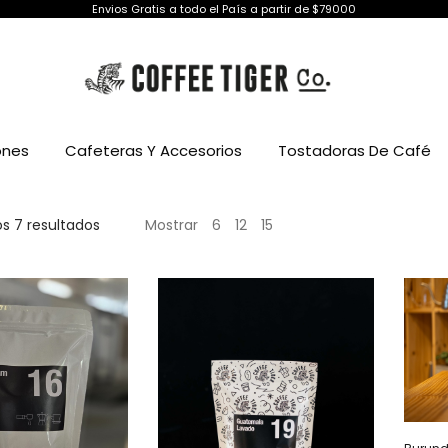
Envios Gratis a todo el País a partir de $79000
ones
Cafeteras Y Accesorios
Tostadoras De Café
Ordenado
s 7 resultados
Mostrar
6
12
15
por
precio:
bajo
a
alto