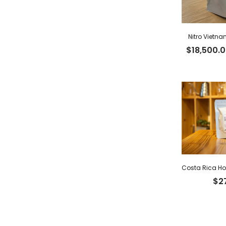
Nitro Vietna
$
18,500.
$
2