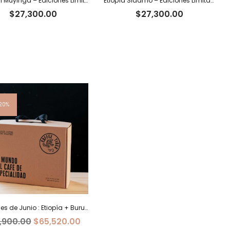
Burundi Muyinga – Ediciones Limitadas Tiger
Etiopía Sidamo – Ediciones Limitadas Tiger
$
27,300.00
$
27,300.00
00
20%
00
Ediciones de Junio : Etiopía + Burundi+ Costa Rica
El
El
,900.00
$
65,520.00