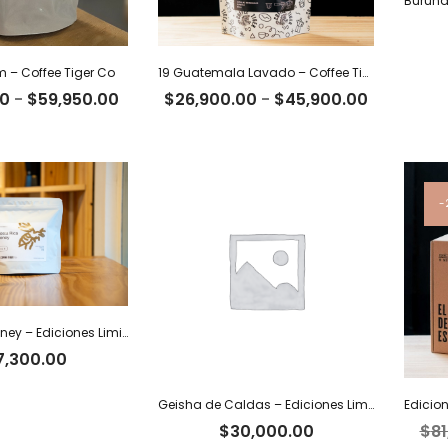
m – Coffee Tiger Co
19 Guatemala Lavado – Coffee Tiger Co
Rango
Rango
00
-
$
59,950.00
$
26,900.00
-
$
45,900.00
de
de
precios:
precios:
desde
desde
$18,500.00
$26,900.
hasta
hasta
$59,950.00
$45,900.
Costa Rica Honey – Ediciones Limitadas Tiger
7,300.00
Geisha de Caldas – Ediciones Limitadas Tiger
$
30,000.00
$
81