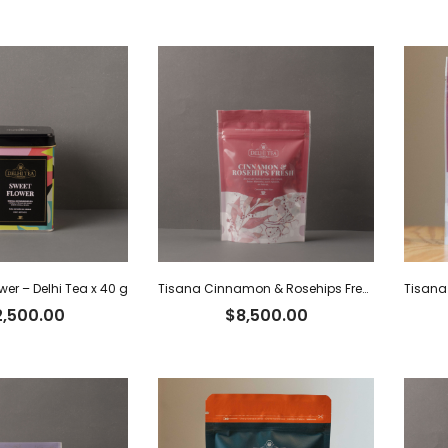
wer – Delhi Tea x 40 g
Tisana Cinnamon & Rosehips Fresh – Delhi Tea x 60 g
2,500.00
$
8,500.00