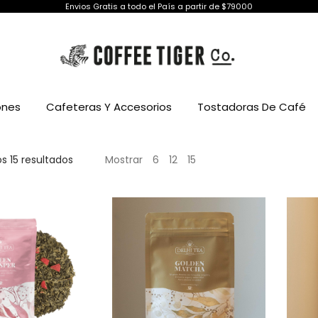
Envios Gratis a todo el País a partir de $79000
ones
Cafeteras Y Accesorios
Tostadoras De Café
Ordenado
s 15 resultados
Mostrar
6
12
15
por
los
últimos