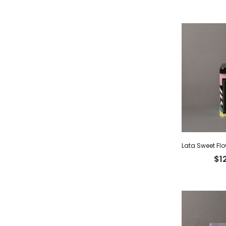
Lata Sweet Flo
$
1