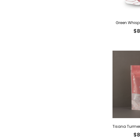
Green Whispe
$
8
$
8