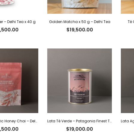
r – Delhi Tea x 40 g
Golden Matcha x 50 g – Delhi Tea
Té 
,500.00
$
19,500.00
Tisana Turmeric Honey Chai – Delhi Tea x 40 g
Lata Té Verde – Patagonia Finest Tea x 80 g
,500.00
$
19,000.00