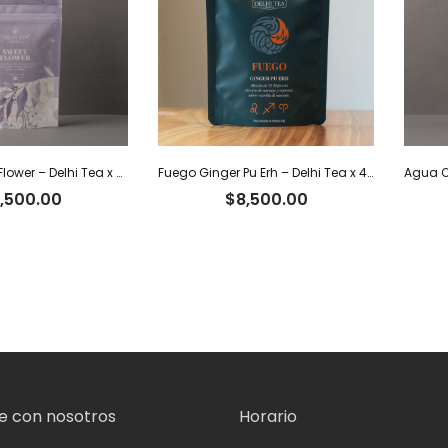
Tisana Sweet Flower – Delhi Tea x 30 g
Fuego Ginger Pu Erh – Delhi Tea x 40 g
,500.00
$
8,500.00
 con nosotros
Horario