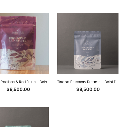
Tisana Rooibos & Red Fruits – Delhi Tea x 40 g
Tisana Blueberry Dreams – Delhi Tea x 60 g
$
8,500.00
$
8,500.00