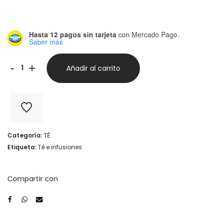
Hasta 12 pagos sin tarjeta
con Mercado Pago.
Saber más
Tisana
-
+
Añadir al carrito
Turmeric
Honey
Chai
-
Categoría:
TÉ
Delhi
Etiqueta:
Té e infusiones
Tea
x
Compartir con
40
g