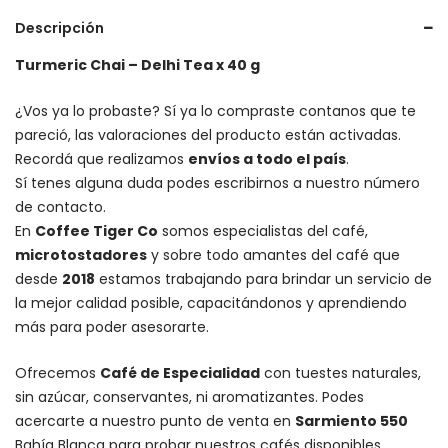
cantidad
Descripción
Turmeric Chai – Delhi Tea x 40 g
¿Vos ya lo probaste? Sí ya lo compraste contanos que te
pareció, las valoraciones del producto están activadas.
Recordá que realizamos
envíos a todo el país
.
Sí tenes alguna duda podes escribirnos a nuestro número
de contacto.
En
Coffee Tiger Co
somos especialistas del café,
microtostadores
y sobre todo amantes del café que
desde
2018
estamos trabajando para brindar un servicio de
la mejor calidad posible, capacitándonos y aprendiendo
más para poder asesorarte.
Ofrecemos
Café de Especialidad
con tuestes naturales,
sin azúcar, conservantes, ni aromatizantes. Podes
acercarte a nuestro punto de venta en
Sarmiento 550
Bahía Blanca para probar nuestros cafés disponibles,