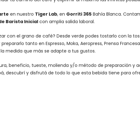
arte
en nuestro
Tiger Lab
, en
Gorriti 365
Bahía Blanca. Conta
 Barista Inicial
con amplia salida laboral.
lizar con el grano de café? Desde verde podes tostarlo con la
to
 prepararlo tanto en Espresso,
Moka
,
Aeropress
,
Prensa Francesa
n la medida que más se adapte a tus gustos.
altura, beneficio, tueste, molienda y/o método de preparación 
á, descubrí y disfrutá de todo lo que esta bebida tiene para ofr