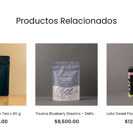
Productos Relacionados
i Tea x 40 g
Tisana Blueberry Dreams – Delhi Tea x 60 g
.00
$
8,500.00
$
12