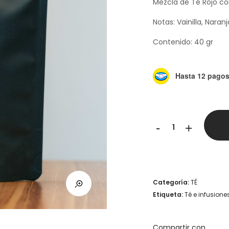
Mezcla de Té Rojo co
Notas: Vainilla, Naranj
Contenido: 40 gr
Hasta 12 pagos 
Fuego
-
+
Ginger
Pu
Erh
Categoría:
TÉ
-
Etiqueta:
Té e infusione
Delhi
Tea
Compartir con