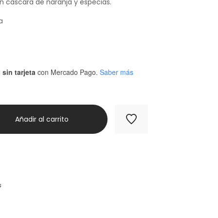
n cáscara de naranja y especias.
a
sin tarjeta
con Mercado Pago.
Saber más
Añadir al carrito
s