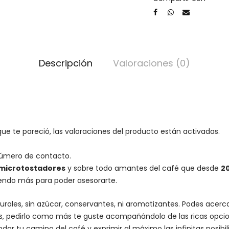
x
40
g
cantidad
Descripción
Valoraciones (0)
ue te pareció, las valoraciones del producto están activadas.
número de contacto.
microtostadores
y sobre todo amantes del café que desde
2
iendo más para poder asesorarte.
urales, sin azúcar, conservantes, ni aromatizantes. Podes acer
es, pedirlo como más te guste acompañándolo de las ricas opcio
dar tu camino del café y exprimir al máximo las infinitas posibi