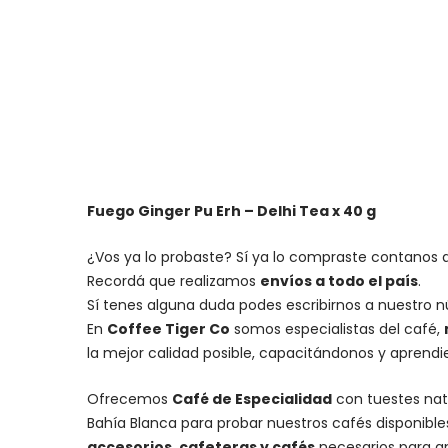
Fuego Ginger Pu Erh – Delhi Tea x 40 g
¿Vos ya lo probaste? Sí ya lo compraste contanos q
Recordá que realizamos
envíos a todo el país
.
Sí tenes alguna duda podes escribirnos a nuestro 
En
Coffee Tiger Co
somos especialistas del café,
la mejor calidad posible, capacitándonos y aprend
Ofrecemos
Café de Especialidad
con tuestes nat
Bahía Blanca para probar nuestros cafés disponibl
accesorios
, cafeteras y
cafés
necesarios para an