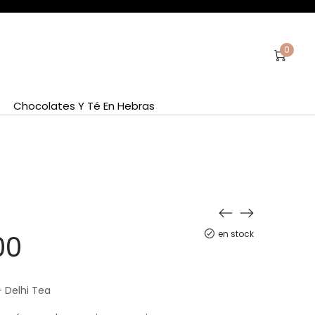
0
Chocolates Y Té En Hebras
en stock
00
– Delhi Tea