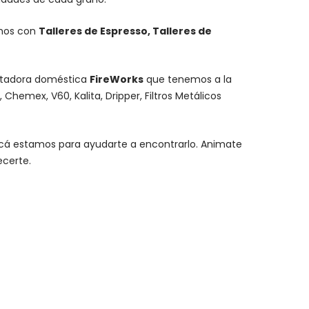
mos con
Talleres de Espresso, Talleres de
stadora doméstica
FireWorks
que tenemos a la
,
Chemex
, V60,
Kalita
, Dripper, Filtros Metálicos
y acá estamos para ayudarte a encontrarlo. Animate
ecerte.