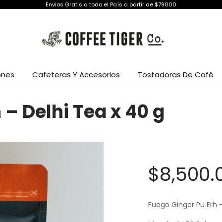
Envios Gratis a todo el País a partir de $79000
ones
Cafeteras Y Accesorios
Tostadoras De Café
 – Delhi Tea x 40 g
$
8,500.
Fuego Ginger Pu Erh 