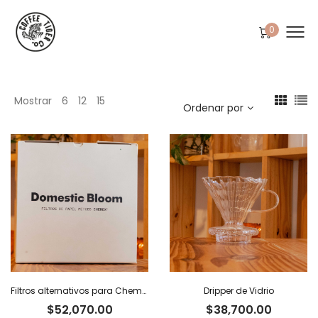
0
Mostrar
6
12
15
Ordenar por
Filtros alternativos para Chemex x 100 u.
Dripper de Vidrio
$
52,070.00
$
38,700.00