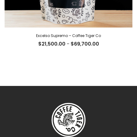
Excelso Supremo – Coffee Tiger Co
Rango
$
21,500.00
-
$
69,700.00
de
precios:
desde
$21,500.00
hasta
$69,700.00