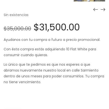
Sin existencias
El
El
$
31,500.00
$
35,000.00
precio
precio
Ayudanos con tu compra a futuro a precio promocional.
original
actua
Con ésta compra estás adquiriendo 10 Flat White para
era:
es:
consumir cuando quieras.
$35,000.00.
$31,50
Lo único que te pedimos es que nos esperes a que
abramos nuevamente nuestro local en calle Sarmiento
dentro de unos meses para poder consumirlos. Tu compra
no tiene vencimiento.