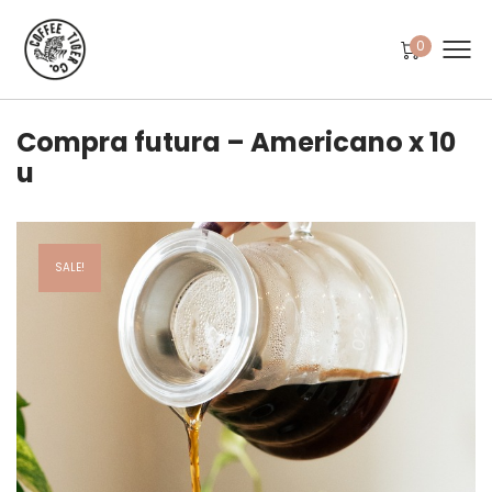
0
Compra futura – Americano x 10
u
SALE!