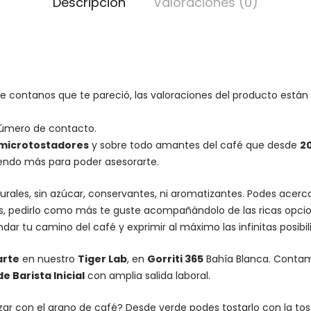
Descripción
Valoraciones (0)
te contanos que te pareció, las valoraciones del producto están
número de contacto.
microtostadores
y sobre todo amantes del café que desde
2
iendo más para poder asesorarte.
urales, sin azúcar, conservantes, ni aromatizantes. Podes acer
es, pedirlo como más te guste acompañándolo de las ricas opcio
dar tu camino del café y exprimir al máximo las infinitas posibi
arte
en nuestro
Tiger Lab
, en
Gorriti 365
Bahía Blanca. Conta
 Barista Inicial
con amplia salida laboral.
lizar con el grano de café? Desde verde podes tostarlo con la
to