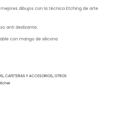
os mejores dibujos con la técnica Etching de arte
so anti deslizante.
idable con mango de silicona
OS
,
CAFETERAS Y ACCESORIOS
,
OTROS
itcher