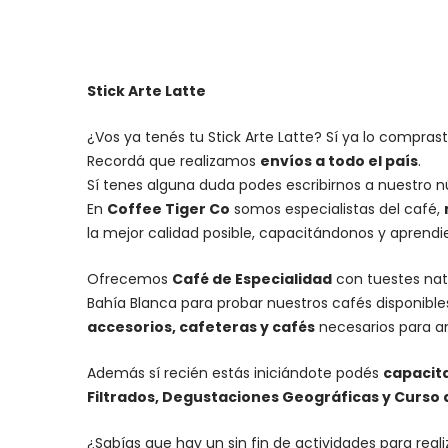
Stick Arte Latte
¿Vos ya tenés tu Stick Arte Latte? Sí ya lo compras
Recordá que realizamos
envíos a todo el país
.
Sí tenes alguna duda podes escribirnos a nuestro 
En
Coffee Tiger Co
somos especialistas del café,
la mejor calidad posible, capacitándonos y aprend
Ofrecemos
Café de Especialidad
con tuestes nat
Bahía Blanca para probar nuestros cafés disponibl
accesorios
, cafeteras y
cafés
necesarios para an
Además sí recién estás iniciándote podés
capacit
Filtrados, Degustaciones Geográficas y Curso de
¿Sabías que hay un sin fin de actividades para rea