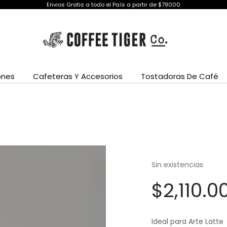
Envios Gratis a todo el País a partir de $79000
ones
Cafeteras Y Accesorios
Tostadoras De Café
Sin existencias
$
2,110.0
Ideal para Arte Latte