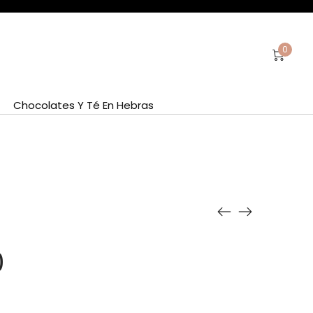
0
Chocolates Y Té En Hebras
0