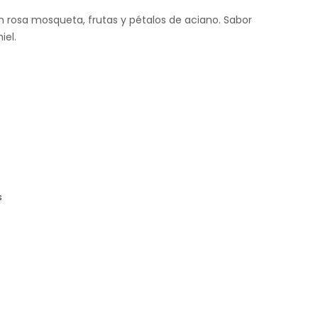
iginal
actual
a:
es:
n rosa mosqueta, frutas y pétalos de aciano. Sabor
iel.
,200.00.
$4,900.00.
s