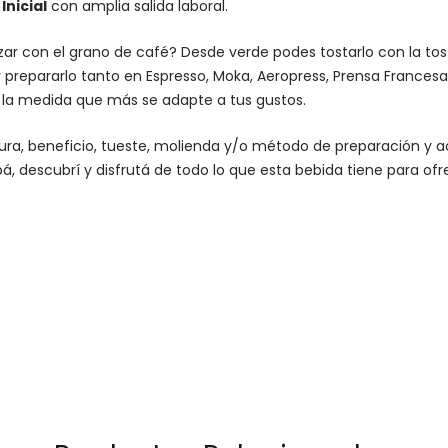
nicial
con amplia salida laboral.
lizar con el grano de café? Desde verde podes tostarlo con la
to
 prepararlo tanto en Espresso,
Moka
,
Aeropress
,
Prensa Francesa
n la medida que más se adapte a tus gustos.
altura, beneficio, tueste, molienda y/o método de preparación 
á, descubrí y disfrutá de todo lo que esta bebida tiene para ofr