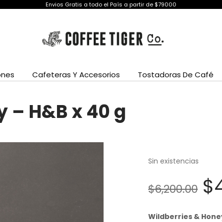
Envios Gratis a todo el País a partir de $79000
ones
Cafeteras Y Accesorios
Tostadoras De Café
y – H&B x 40 g
Sin existencias
El
$
$
6,200.00
p
Wildberries & Hone