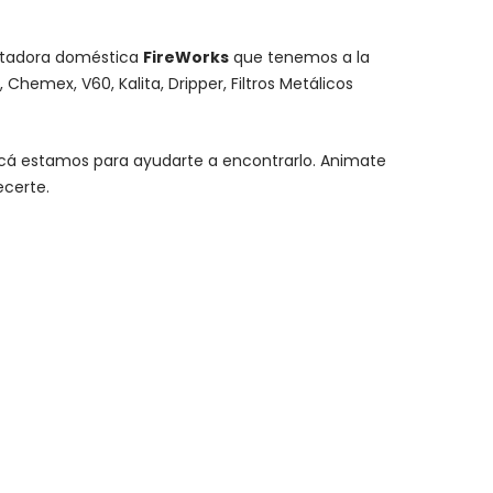
stadora doméstica
FireWorks
que tenemos a la
,
Chemex
, V60,
Kalita
, Dripper, Filtros Metálicos
y acá estamos para ayudarte a encontrarlo. Animate
ecerte.