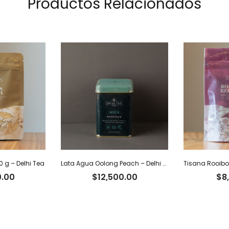
Productos Relacionados
 g – Delhi Tea
Lata Agua Oolong Peach – Delhi Tea x 40 g
0.00
$
12,500.00
$
8