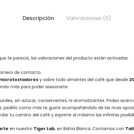
Descripción
Valoraciones (0)
ue te pareció, las valoraciones del producto están activadas.
número de contacto.
microtostadores
y sobre todo amantes del café que desde
2
iendo más para poder asesorarte.
urales, sin azúcar, conservantes, ni aromatizantes. Podes acer
es, pedirlo como más te guste acompañándolo de las ricas opcio
dar tu camino del café y exprimir al máximo las infinitas posibi
arte
en nuestro
Tiger Lab
, en Bahía Blanca. Contamos con
Tal