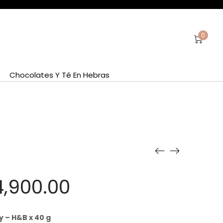
0
Chocolates Y Té En Hebras
El
4,900.00
recio
precio
y – H&B x 40 g