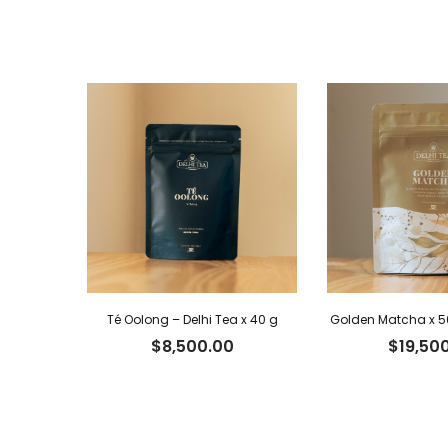
Té Oolong – Delhi Tea x 40 g
Golden Matcha x 50
$
8,500.00
$
19,50