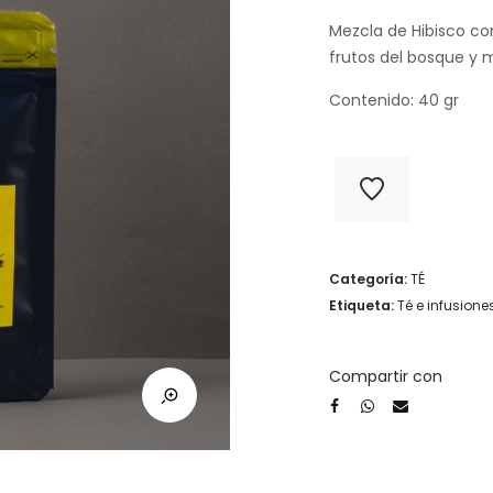
or
er
Mezcla de Hibisco co
frutos del bosque y m
$6
Contenido: 40 gr
Categoría:
TÉ
Etiqueta:
Té e infusione
Compartir con