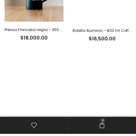
Prensa Francesa negra – 350 ml
Botella Aluminio – 800 ml Coffee Tiger Co.
$
18,000.00
$
16,500.00
0
Filtros de papel N° 4 x 60 u – Domestic
Filtros de papel N° 4 x 30 u – Domestic
$
8,700.00
$
5,500.00