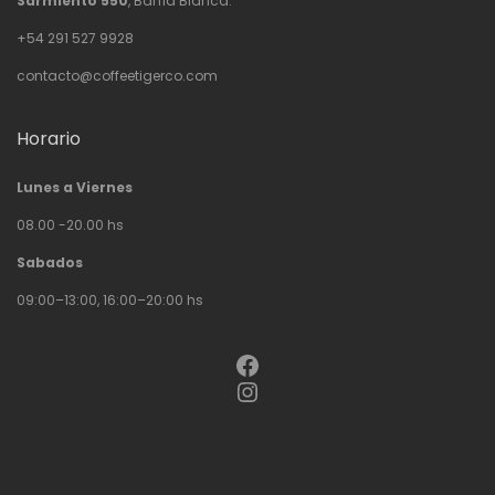
Sarmiento 550
, Bahía Blanca.
+54 291 527 9928
contacto@coffeetigerco.com
Horario
Lunes a Viernes
08.00 -20.00 hs
Sabados
09:00–13:00, 16:00–20:00 hs
Facebook
Instagram