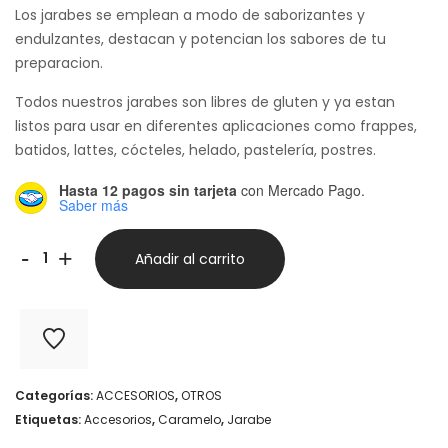
Los jarabes se emplean a modo de saborizantes y
endulzantes, destacan y potencian los sabores de tu
preparacion.
Todos nuestros jarabes son libres de gluten y ya estan
listos para usar en diferentes aplicaciones como frappes,
batidos, lattes, cócteles, helado, pastelería, postres.
Hasta 12 pagos sin tarjeta
con Mercado Pago.
Saber más
Jarabe
-
+
Añadir al carrito
de
Caramelo
-
Main
Categorías:
ACCESORIOS
,
OTROS
Fusion
Etiquetas:
Accesorios
,
Caramelo
,
Jarabe