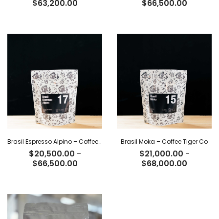
Rango
Rango
$
63,200.00
$
66,500.00
de
de
precios:
precios:
desde
desde
$19,500.00
$20,500
hasta
hasta
$63,200.00
$66,500
Brasil Espresso Alpino – Coffee Tiger Co
Brasil Moka – Coffee Tiger Co
$
20,500.00
-
$
21,000.00
-
Rango
Rango
$
66,500.00
$
68,000.00
de
de
precios:
precios:
desde
desde
$20,500.00
$21,000
hasta
hasta