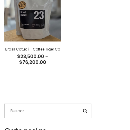
$66,500.00
$68,000
Brasil Catuaí – Coffee Tiger Co
$
23,500.00
-
Rango
$
76,200.00
de
precios:
desde
$23,500.00
hasta
$76,200.00