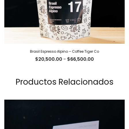
Brasil Espresso Alpino – Coffee Tiger Co
Rango
$
20,500.00
-
$
66,500.00
de
precios:
desde
Productos Relacionados
$20,500.00
hasta
$66,500.00