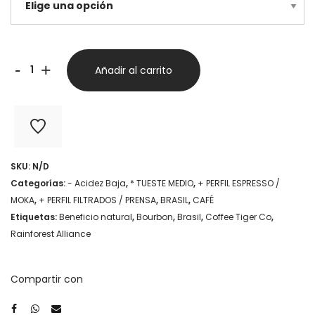
Brasil
-
+
Añadir al carrito
Moka
-
Coffee
Tiger
SKU:
N/D
Co
Categorías:
- Acidez Baja
,
* TUESTE MEDIO
,
+ PERFIL ESPRESSO /
cantidad
MOKA
,
+ PERFIL FILTRADOS / PRENSA
,
BRASIL
,
CAFÉ
Etiquetas:
Beneficio natural
,
Bourbon
,
Brasil
,
Coffee Tiger Co
,
Rainforest Alliance
Compartir con