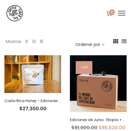
0
Mostrar
6
12
15
Ordenar por
20%
Costa Rica Honey – Ediciones Limitadas Tiger
$
27,300.00
Ediciones de Junio : Etiopía + Burundi+ Costa Rica
El
El
$
81,900.00
$
65,520.00