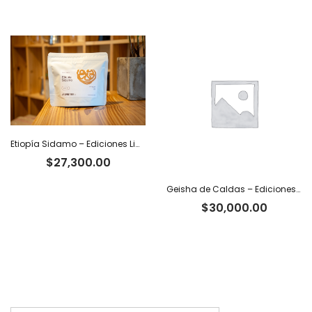
precio
pr
original
ac
era:
es
$81,900.00.
$6
Etiopía Sidamo – Ediciones Limitadas Tiger
$
27,300.00
Geisha de Caldas – Ediciones Limitadas Tiger
$
30,000.00