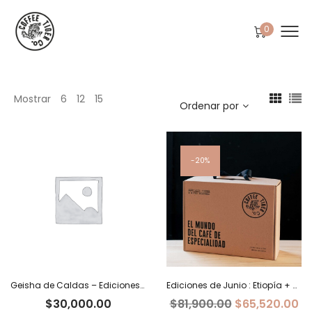
0
Mostrar
6
12
15
Ordenar por
20%
Geisha de Caldas – Ediciones Limitadas Tiger
Ediciones de Junio : Etiopía + Burundi+ Costa Rica
El
El
$
30,000.00
$
81,900.00
$
65,520.00