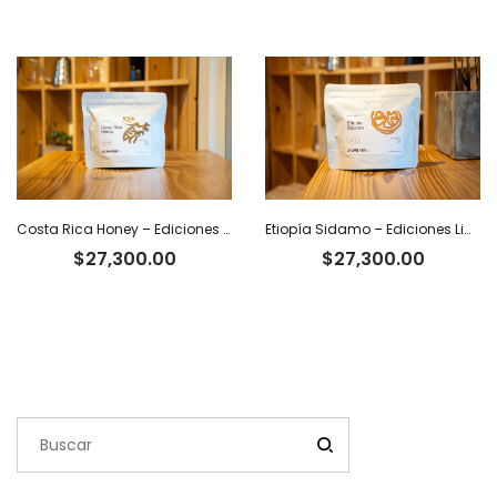
precio
pr
original
ac
era:
es
$81,900.00.
$6
Etiopía Sidamo – Ediciones Limitadas Tiger
Costa Rica Honey – Ediciones Limitadas Tiger
$
27,300.00
$
27,300.00