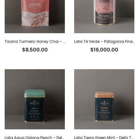
Tisana Turmeric Honey Chai – Delhi Tea x 40 g
Lata Té Verde – Patagonia Finest Tea x 80 g
$
8,500.00
$
19,000.00
Lata Agua Oolong Peach – Delhi Tea x 40 g
Lata Tierra Green Mint – Delhi Tea x 40 g