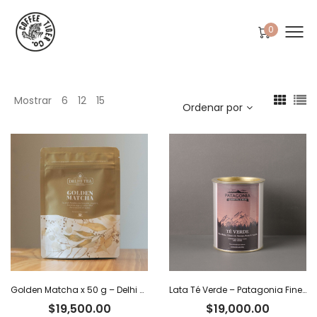
0
Mostrar
6
12
15
Ordenar por
Golden Matcha x 50 g – Delhi Tea
Lata Té Verde – Patagonia Finest Tea x 80 g
$
19,500.00
$
19,000.00