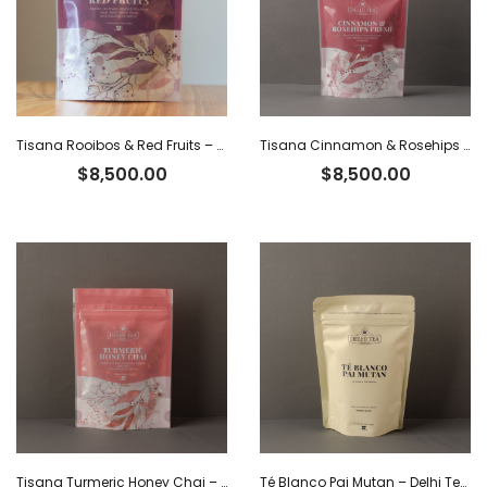
Tisana Rooibos & Red Fruits – Delhi Tea x 40 g
Tisana Cinnamon & Rosehips Fresh – Delhi Tea x 60 g
$
8,500.00
$
8,500.00
Tisana Turmeric Honey Chai – Delhi Tea x 40 g
Té Blanco Pai Mutan – Delhi Tea x 40 g