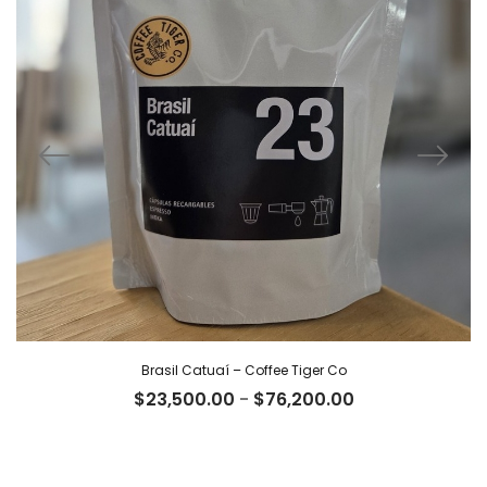
Brasil Catuaí – Coffee Tiger Co
Rango
$
23,500.00
-
$
76,200.00
de
precios:
desde
$23,500.00