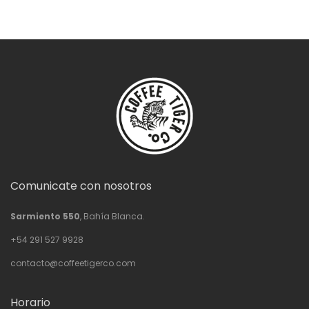
hasta
$76,200.00
Comunicate con nosotros
Sarmiento 550
, Bahía Blanca.
+54 291 527 9928
contacto@coffeetigerco.com
Horario