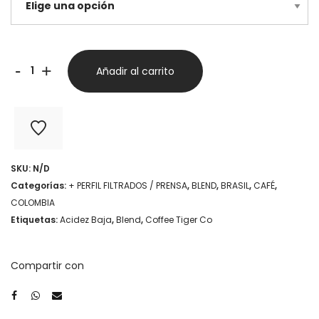
Blend
-
+
Añadir al carrito
Filtro
-
Coffee
Tiger
SKU:
N/D
Co
Categorías:
+ PERFIL FILTRADOS / PRENSA
,
BLEND
,
BRASIL
,
CAFÉ
,
cantidad
COLOMBIA
Etiquetas:
Acidez Baja
,
Blend
,
Coffee Tiger Co
Compartir con