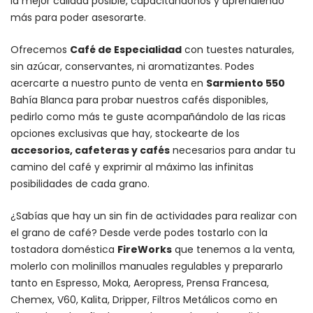
la mejor calidad posible, capacitándonos y aprendiendo
más para poder asesorarte.
Ofrecemos
Café de Especialidad
con tuestes naturales,
sin azúcar, conservantes, ni aromatizantes. Podes
acercarte a nuestro punto de venta en
Sarmiento 550
Bahía Blanca para probar nuestros cafés disponibles,
pedirlo como más te guste acompañándolo de las ricas
opciones exclusivas que hay, stockearte de los
accesorios
, cafeteras y
cafés
necesarios para andar tu
camino del café y exprimir al máximo las infinitas
posibilidades de cada grano.
¿Sabías que hay un sin fin de actividades para realizar con
el grano de café? Desde verde podes tostarlo con la
tostadora doméstica
FireWorks
que tenemos a la venta,
molerlo con
molinillos manuales regulables
y prepararlo
tanto en Espresso,
Moka
,
Aeropress
,
Prensa Francesa
,
Chemex
, V60,
Kalita
, Dripper, Filtros Metálicos como en