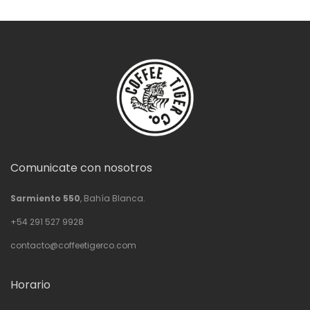
$57,200.00
Comunicate con nosotros
Sarmiento 550
, Bahía Blanca.
+54 291 527 9928
contacto@coffeetigerco.com
Horario