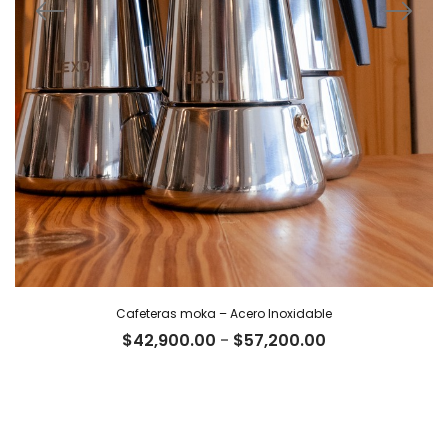
Cafeteras moka – Acero Inoxidable
Rango
$
42,900.00
-
$
57,200.00
de
precios:
desde
$42,900.00
hasta