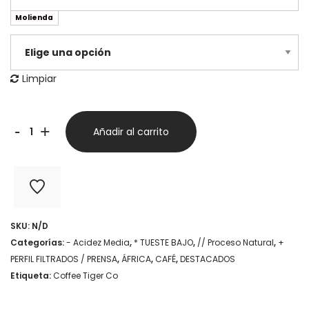
Molienda
Limpiar
Burundi
-
+
Añadir al carrito
Muyinga
-
Ediciones
Limitadas
SKU:
N/D
Tiger
Categorías:
- Acidez Media
,
* TUESTE BAJO
,
// Proceso Natural
,
+
cantidad
PERFIL FILTRADOS / PRENSA
,
ÁFRICA
,
CAFÉ
,
DESTACADOS
Etiqueta:
Coffee Tiger Co