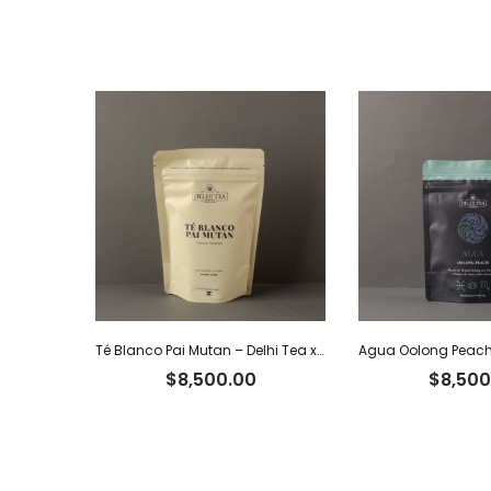
Té Blanco Pai Mutan – Delhi Tea x 40 g
$
8,500.00
$
8,500