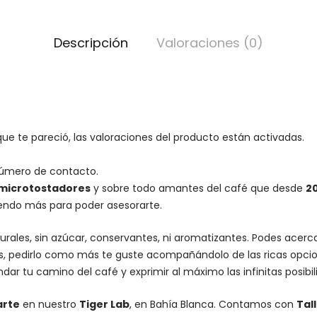
Descripción
Valoraciones (0)
ue te pareció, las valoraciones del producto están activadas.
número de contacto.
microtostadores
y sobre todo amantes del café que desde
2
iendo más para poder asesorarte.
urales, sin azúcar, conservantes, ni aromatizantes. Podes acer
es, pedirlo como más te guste acompañándolo de las ricas opcio
dar tu camino del café y exprimir al máximo las infinitas posibi
arte
en nuestro
Tiger Lab
, en Bahía Blanca. Contamos con
Tal