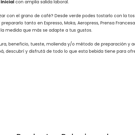
nicial
con amplia salida laboral.
lizar con el grano de café? Desde verde podes tostarlo con la
to
 prepararlo tanto en Espresso,
Moka
,
Aeropress
,
Prensa Francesa
n la medida que más se adapte a tus gustos.
altura, beneficio, tueste, molienda y/o método de preparación 
á, descubrí y disfrutá de todo lo que esta bebida tiene para ofr