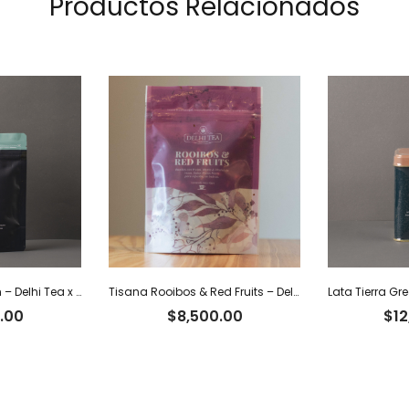
Productos Relacionados
Agua Oolong Peach – Delhi Tea x 40 g
Tisana Rooibos & Red Fruits – Delhi Tea x 40 g
.00
$
8,500.00
$
12