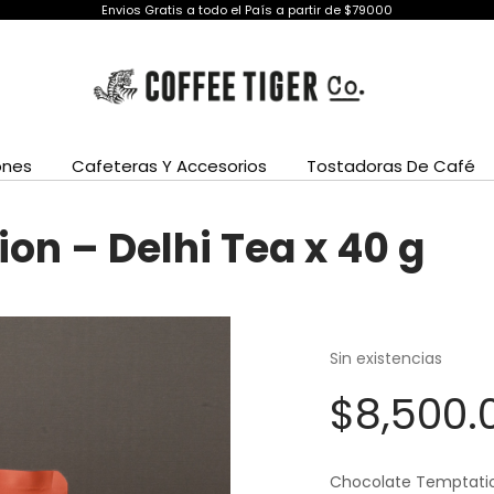
Envios Gratis a todo el País a partir de $79000
ones
Cafeteras Y Accesorios
Tostadoras De Café
on – Delhi Tea x 40 g
Sin existencias
$
8,500.
Chocolate Temptatio