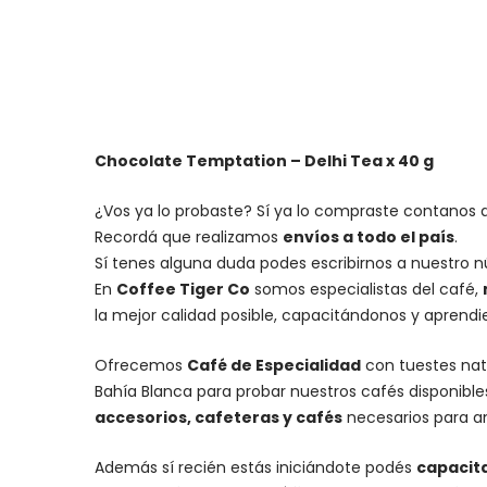
Chocolate Temptation – Delhi Tea x 40 g
¿Vos ya lo probaste? Sí ya lo compraste contanos q
Recordá que realizamos
envíos a todo el país
.
Sí tenes alguna duda podes escribirnos a nuestro 
En
Coffee Tiger Co
somos especialistas del café,
la mejor calidad posible, capacitándonos y aprend
Ofrecemos
Café de Especialidad
con tuestes nat
Bahía Blanca para probar nuestros cafés disponibl
accesorios
, cafeteras y
cafés
necesarios para an
Además sí recién estás iniciándote podés
capacit