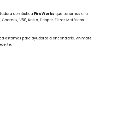
stadora doméstica
FireWorks
que tenemos a la
,
Chemex
, V60,
Kalita
, Dripper, Filtros Metálicos
y acá estamos para ayudarte a encontrarlo. Animate
ecerte.