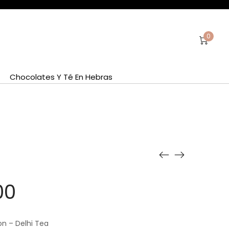
0
Chocolates Y Té En Hebras
00
n – Delhi Tea