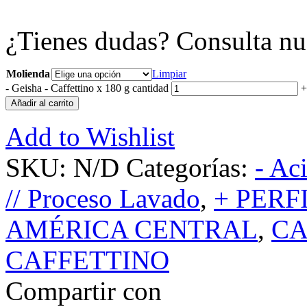
¿Tienes dudas? Consulta nu
Molienda
Limpiar
-
Geisha - Caffettino x 180 g cantidad
+
Añadir al carrito
Add to Wishlist
SKU:
N/D
Categorías:
- Ac
// Proceso Lavado
,
+ PERF
AMÉRICA CENTRAL
,
CA
CAFFETTINO
Compartir con