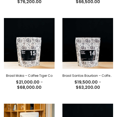
Rango
Rango
$
76,200.00
$
66,500.00
de
de
precios:
precios:
desde
desde
$23,500.00
$20,500
hasta
hasta
$76,200.00
$66,500
Brasil Moka – Coffee Tiger Co
Brasil Santos Bourbon – Coffee Tiger Co
$
21,000.00
-
$
19,500.00
-
Rango
Rango
$
68,000.00
$
63,200.00
de
de
precios:
precios:
desde
desde
$21,000.00
$19,500
hasta
hasta