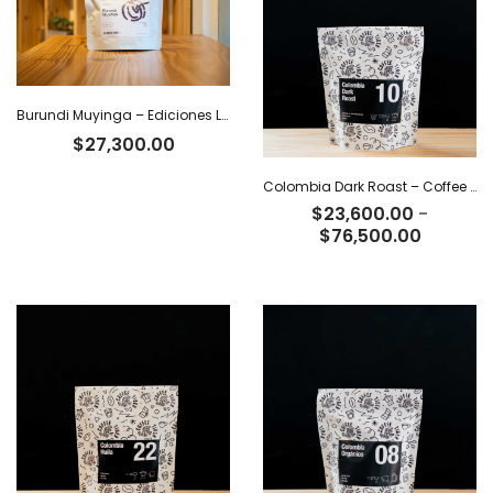
$68,000.00
$63,200
Burundi Muyinga – Ediciones Limitadas Tiger
$
27,300.00
Colombia Dark Roast – Coffee Tiger Co
$
23,600.00
-
Rango
$
76,500.00
de
precios:
desde
$23,600
hasta
$76,500