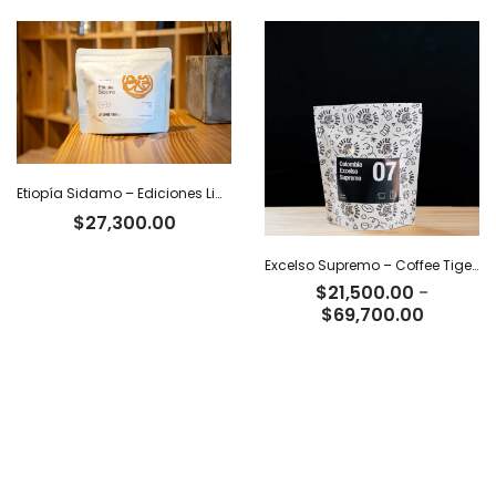
era:
es
$81,900.00.
$6
Etiopía Sidamo – Ediciones Limitadas Tiger
$
27,300.00
Excelso Supremo – Coffee Tiger Co
$
21,500.00
-
Rango
$
69,700.00
de
precios:
desde
$21,500
hasta
$69,700