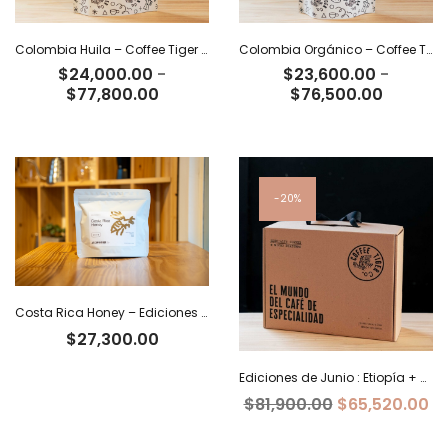
Colombia Huila – Coffee Tiger Co
Colombia Orgánico – Coffee Tiger Co
$
24,000.00
-
$
23,600.00
-
Rango
Rango
$
77,800.00
$
76,500.00
de
de
precios:
precios:
desde
desde
$24,000.00
$23,600
hasta
hasta
20%
$77,800.00
$76,500
Costa Rica Honey – Ediciones Limitadas Tiger
$
27,300.00
Ediciones de Junio : Etiopía + Burundi+ Costa Rica
El
El
$
81,900.00
$
65,520.00
precio
pr
original
ac