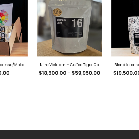
Box Degustación Espresso/Moka – 400 g
Nitro Vietnam – Coffee Tiger Co
Blend Intens
Rango
0.00
$
18,500.00
-
$
59,950.00
$
19,500.0
de
precios:
desde
$18,500.00
hasta
$59,950.00