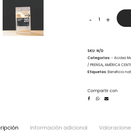
20
-
+
Guatemala
Natural
-
SKU:
N/D
Coffee
Categorías:
- Acidez M
Tiger
/ PRENSA
,
AMÉRICA CENT
Etiquetas:
Beneficio nat
Co
cantidad
Compartir con
ripción
Información adicional
Valoracione