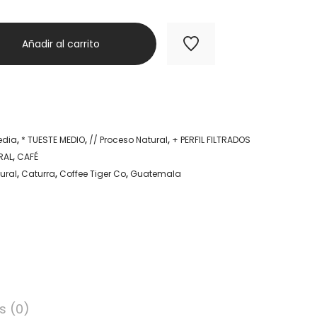
Añadir al carrito
edia
,
* TUESTE MEDIO
,
// Proceso Natural
,
+ PERFIL FILTRADOS
RAL
,
CAFÉ
ural
,
Caturra
,
Coffee Tiger Co
,
Guatemala
s (0)