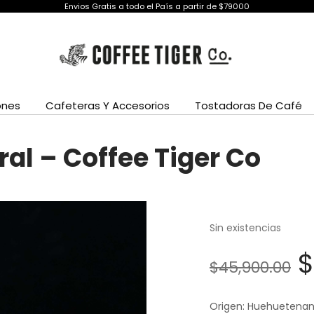
Envios Gratis a todo el País a partir de $79000
ones
Cafeteras Y Accesorios
Tostadoras De Café
al – Coffee Tiger Co
Sin existencias
E
$
$
45,900.00
p
Origen: Huehuetenan