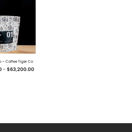
o – Coffee Tiger Co
Rango
0
-
$
63,200.00
de
precios:
desde
$19,500.00
hasta
$63,200.00