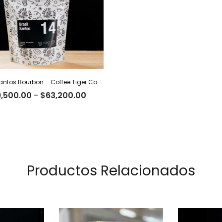
Santos Bourbon – Coffee Tiger Co
Rango
9,500.00
-
$
63,200.00
de
precios:
desde
$19,500.00
hasta
$63,200.00
Productos Relacionados