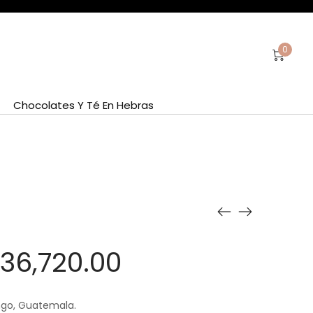
0
Chocolates Y Té En Hebras
l
El
36,720.00
recio
precio
go, Guatemala.