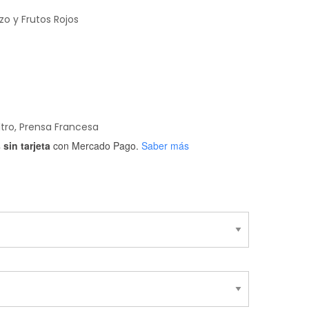
riginal
actual
ra:
es:
zo y Frutos Rojos
45,900.00.
$36,720.00.
ltro, Prensa Francesa
sin tarjeta
con Mercado Pago.
Saber más