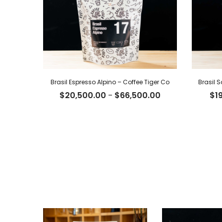
Brasil Espresso Alpino – Coffee Tiger Co
Brasil 
Rango
$
20,500.00
-
$
66,500.00
$
1
de
precios:
desde
$20,500.00
hasta
$66,500.00