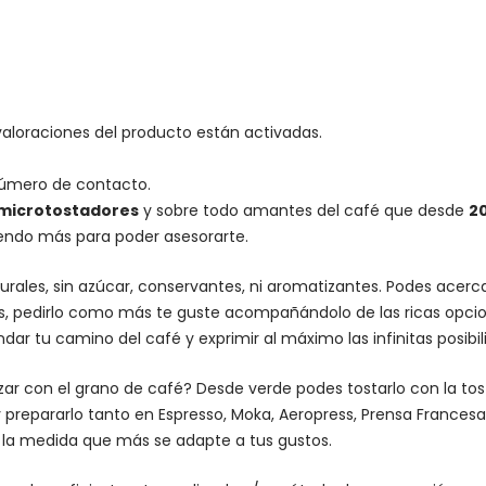
valoraciones del producto están activadas.
número de contacto.
microtostadores
y sobre todo amantes del café que desde
2
iendo más para poder asesorarte.
urales, sin azúcar, conservantes, ni aromatizantes. Podes acer
es, pedirlo como más te guste acompañándolo de las ricas opcio
dar tu camino del café y exprimir al máximo las infinitas posibi
lizar con el grano de café? Desde verde podes tostarlo con la
to
 prepararlo tanto en Espresso,
Moka
,
Aeropress
,
Prensa Francesa
n la medida que más se adapte a tus gustos.