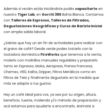
Además sí recién estás iniciándote podés
capacitarte
en
nuestro
Tiger Lab
, en
Gorriti 365
Bahía Blanca. Contamos
con
Talleres de Espresso, Talleres de Filtrados,
Degustaciones Geográficas y Curso de Barista Inicial
con amplia salida laboral.
¿Sabías que hay un sin fin de actividades para realizar con
el grano de café? Desde verde podes tostarlo con la
tostadora doméstica
FireWorks
que tenemos a la venta,
molerlo con
molinillos manuales regulables
y prepararlo
tanto en Espresso,
Moka
,
Aeropress
,
Prensa Francesa
,
Chemex
, V60,
Kalita
, Dripper, Filtros Metálicos como en
Filtros de Tela y finalmente degustarlo en la medida que
más se adapte a tus gustos.
Hay un
café ideal para vos
, ya sea por su origen, altura,
beneficio, tueste, molienda y/o método de preparación y
acá estamos para ayudarte a encontrarlo. Animate a