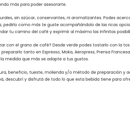
iendo más para poder asesorarte.
urales, sin azúcar, conservantes, ni aromatizantes. Podes acer
es, pedirlo como más te guste acompañándolo de las ricas opcio
dar tu camino del café y exprimir al máximo las infinitas posibi
lizar con el grano de café? Desde verde podes tostarlo con la
to
 prepararlo tanto en Espresso,
Moka
,
Aeropress
,
Prensa Francesa
n la medida que más se adapte a tus gustos.
altura, beneficio, tueste, molienda y/o método de preparación 
á, descubrí y disfrutá de todo lo que esta bebida tiene para ofr