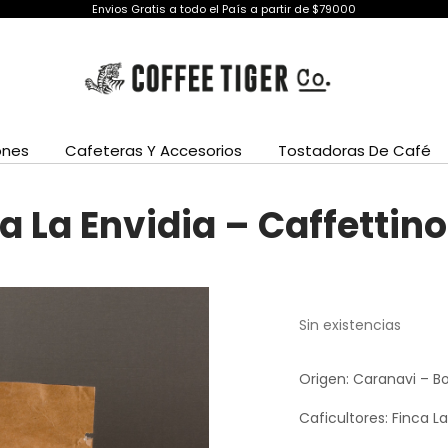
Envios Gratis a todo el País a partir de $79000
ones
Cafeteras Y Accesorios
Tostadoras De Café
a La Envidia – Caffettino
Sin existencias
Origen: Caranavi – Bo
Caficultores: Finca La