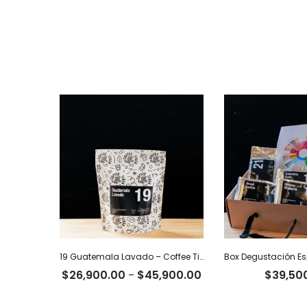
19 Guatemala Lavado – Coffee Tiger Co
Rango
$
26,900.00
-
$
45,900.00
$
39,50
de
precios: