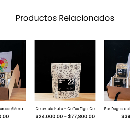
Productos Relacionados
Box Degustación Espresso/Moka – 400 g
Colombia Huila – Coffee Tiger Co
Rango
0.00
$
24,000.00
-
$
77,800.00
$
39
de
precios: