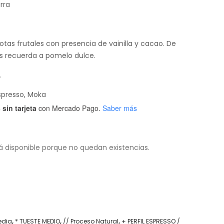
rra
tas frutales con presencia de vainilla y cacao. De
s recuerda a pomelo dulce.
.
spresso, Moka
sin tarjeta
con Mercado Pago.
Saber más
á disponible porque no quedan existencias.
edia
,
* TUESTE MEDIO
,
// Proceso Natural
,
+ PERFIL ESPRESSO /