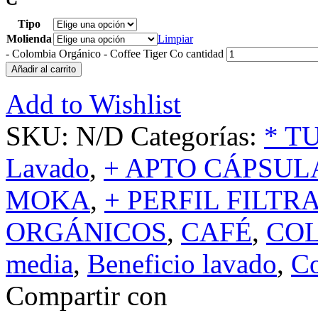
Tipo
Molienda
Limpiar
-
Colombia Orgánico - Coffee Tiger Co cantidad
Añadir al carrito
Add to Wishlist
SKU:
N/D
Categorías:
* T
Lavado
,
+ APTO CÁPSUL
MOKA
,
+ PERFIL FILTR
ORGÁNICOS
,
CAFÉ
,
CO
media
,
Beneficio lavado
,
Co
Compartir con