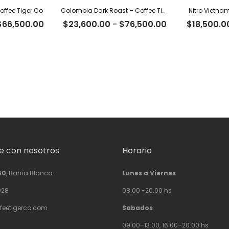
offee Tiger Co
Colombia Dark Roast – Coffee Tiger Co
Nitro Vietna
Rango
Rango
$
66,500.00
$
23,600.00
-
$
76,500.00
$
18,500.0
de
de
precios:
precios:
desde
desde
$20,500.00
$23,600.00
hasta
hasta
$66,500.00
$76,500.00
 con nosotros
Horario
50
, Bahía Blanca.
Lunes a Viernes
928
08.00 -20.00 hs
feetigerco.com
Sabados
09:00–13:00, 16:00–20:00 hs