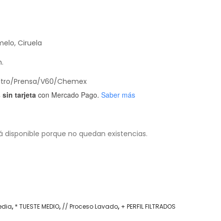
elo, Ciruela
m.
Filtro/Prensa/V60/Chemex
sin tarjeta
con Mercado Pago.
Saber más
á disponible porque no quedan existencias.
edia
,
* TUESTE MEDIO
,
// Proceso Lavado
,
+ PERFIL FILTRADOS