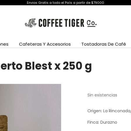
Envios Gratis a todo el País a partir de $79000
ones
Cafeteras Y Accesorios
Tostadoras De Café
rto Blest x 250 g
Sin existencias
Origen: La Rinconada
Finca: Durazno