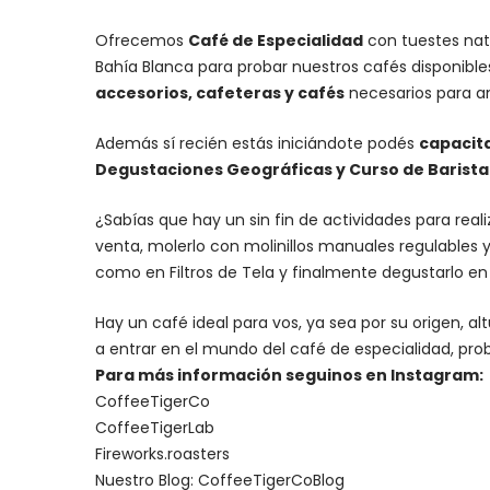
Ofrecemos
Café de Especialidad
con tuestes nat
Bahía Blanca para probar nuestros cafés disponibl
accesorios
, cafeteras y
cafés
necesarios para an
Además sí recién estás iniciándote podés
capacit
Degustaciones Geográficas y Curso de Barista I
¿Sabías que hay un sin fin de actividades para rea
venta, molerlo con
molinillos manuales regulables
y
como en Filtros de Tela y finalmente degustarlo e
Hay un
café ideal para vos
, ya sea por su origen, 
a entrar en el mundo del café de especialidad, prob
Para más información seguinos en Instagram:
CoffeeTigerCo
CoffeeTigerLab
Fireworks.roasters
Nuestro Blog:
CoffeeTigerCoBlog