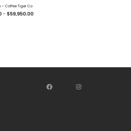
m – Coffee Tiger Co
Rango
0
-
$
59,950.00
de
precios:
desde
$18,500.00
hasta
$59,950.00
Facebook
Instagram