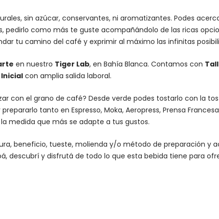
urales, sin azúcar, conservantes, ni aromatizantes. Podes acer
es, pedirlo como más te guste acompañándolo de las ricas opcio
dar tu camino del café y exprimir al máximo las infinitas posibi
arte
en nuestro
Tiger Lab
, en Bahía Blanca. Contamos con
Tal
nicial
con amplia salida laboral.
lizar con el grano de café? Desde verde podes tostarlo con la
to
 prepararlo tanto en Espresso,
Moka
,
Aeropress
,
Prensa Francesa
n la medida que más se adapte a tus gustos.
altura, beneficio, tueste, molienda y/o método de preparación 
á, descubrí y disfrutá de todo lo que esta bebida tiene para ofr