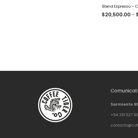
Blend Espresso – C
$
20,500.00
-
Comunicate
Sarmiento 5
+54 291 527 9
contacto@cof