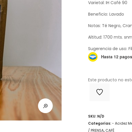
Varietal: IH Café 90
Beneficio: Lavado
Notas: Té Negro, Cram
Altitud: 1700 mts. sn
Sugerencia de uso: 
Hasta 12 pagos 
Este producto no est
SKU:
N/D
Categorías:
- Acidez M
/ PRENSA
,
CAFÉ