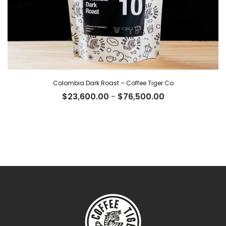
Colombia Dark Roast – Coffee Tiger Co
Rango
$
23,600.00
-
$
76,500.00
de
precios:
desde
$23,600.00
hasta
$76,500.00