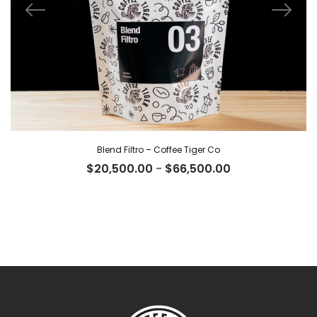
Blend Filtro – Coffee Tiger Co
Rango
$
20,500.00
-
$
66,500.00
de
precios:
desde
$20,500.00
hasta
$66,500.00