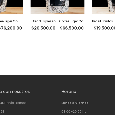
ee Tiger Co
Blend Espresso – Coffee Tiger Co
Rango
Rango
$
76,200.00
$
20,500.00
-
$
66,500.00
$
19,500.0
de
de
precios:
precios:
desde
desde
$23,500.00
$20,500.00
hasta
hasta
$76,200.00
$66,500.00
 con nosotros
Horario
50
, Bahía Blanca.
Lunes a Viernes
928
08.00 -20.00 hs