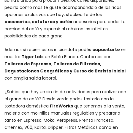
Bahía Blanca para probar nuestros cafés disponibles,
pedirlo como más te guste acompañándolo de las ricas
opciones exclusivas que hay, stockearte de los
accesorios
, cafeteras y
cafés
necesarios para andar tu
camino del café y exprimir al máximo las infinitas
posibilidades de cada grano.
Además sí recién estás iniciándote podés
capacitarte
en
nuestro
Tiger Lab
, en Bahía Blanca. Contamos con
Talleres de Espresso, Talleres de Filtrados,
Degustaciones Geográficas y Curso de Barista Inicial
con amplia salida laboral.
¿Sabías que hay un sin fin de actividades para realizar con
el grano de café? Desde verde podes tostarlo con la
tostadora doméstica
FireWorks
que tenemos a la venta,
molerlo con
molinillos manuales regulables
y prepararlo
tanto en Espresso,
Moka
,
Aeropress
,
Prensa Francesa
,
Chemex
, V60,
Kalita
, Dripper, Filtros Metálicos como en