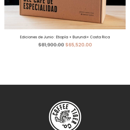
Ediciones de Junio : Etiopía + Burundi+ Costa Rica
El
El
$
81,900.00
$
65,520.00
precio
precio
original
actual
era:
es:
$81,900.00.
$65,520.00.