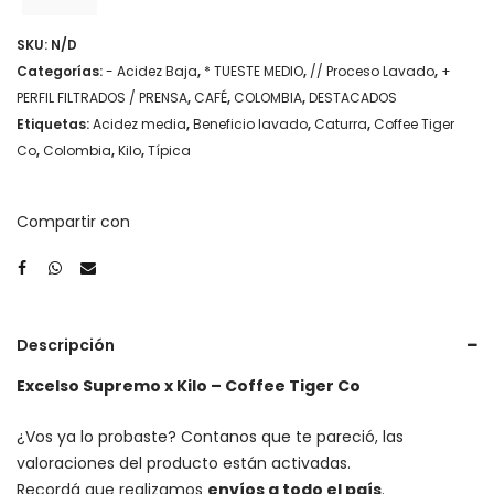
SKU:
N/D
Categorías:
- Acidez Baja
,
* TUESTE MEDIO
,
// Proceso Lavado
,
+
PERFIL FILTRADOS / PRENSA
,
CAFÉ
,
COLOMBIA
,
DESTACADOS
Etiquetas:
Acidez media
,
Beneficio lavado
,
Caturra
,
Coffee Tiger
Co
,
Colombia
,
Kilo
,
Típica
Compartir con
Descripción
Excelso Supremo x Kilo – Coffee Tiger Co
¿Vos ya lo probaste? Contanos que te pareció, las
valoraciones del producto están activadas.
Recordá que realizamos
envíos a todo el país
.