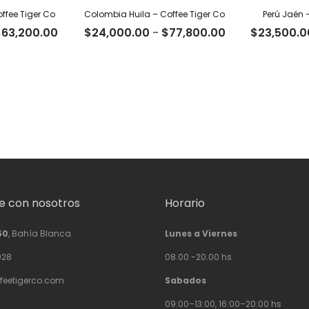
ffee Tiger Co
Colombia Huila – Coffee Tiger Co
Perú Jaén 
Rango
Rango
$
63,200.00
$
24,000.00
-
$
77,800.00
$
23,500.0
de
de
precios:
precios:
desde
desde
$19,500.00
$24,000.00
hasta
hasta
$63,200.00
$77,800.00
 con nosotros
Horario
50
, Bahía Blanca.
Lunes a Viernes
928
08.00 -20.00 hs
feetigerco.com
Sabados
09:00–13:00, 16:00–20:00 hs