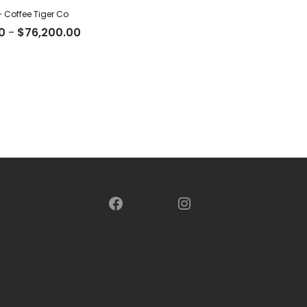
– Coffee Tiger Co
Rango
0
-
$
76,200.00
de
precios:
desde
$23,500.00
hasta
$76,200.00
Facebook
Instagram