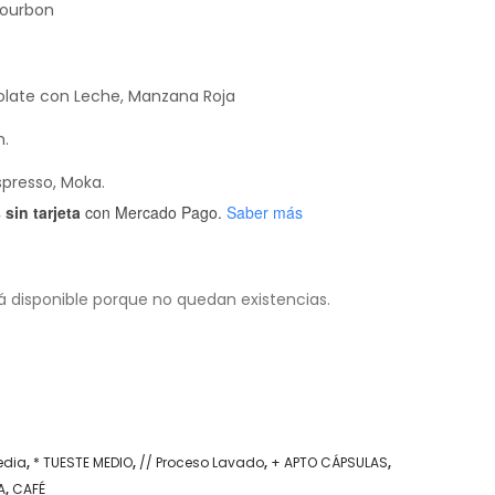
 Bourbon
olate con Leche, Manzana Roja
m.
spresso, Moka.
sin tarjeta
con Mercado Pago.
Saber más
á disponible porque no quedan existencias.
edia
,
* TUESTE MEDIO
,
// Proceso Lavado
,
+ APTO CÁPSULAS
,
A
,
CAFÉ