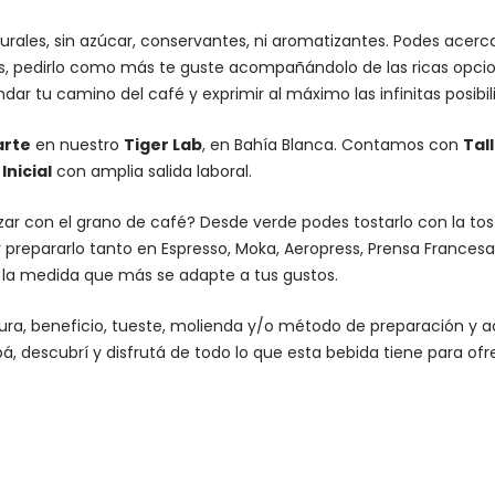
urales, sin azúcar, conservantes, ni aromatizantes. Podes acer
es, pedirlo como más te guste acompañándolo de las ricas opcio
dar tu camino del café y exprimir al máximo las infinitas posibi
arte
en nuestro
Tiger Lab
, en Bahía Blanca. Contamos con
Tal
nicial
con amplia salida laboral.
lizar con el grano de café? Desde verde podes tostarlo con la
to
 prepararlo tanto en Espresso,
Moka
,
Aeropress
,
Prensa Francesa
n la medida que más se adapte a tus gustos.
altura, beneficio, tueste, molienda y/o método de preparación 
á, descubrí y disfrutá de todo lo que esta bebida tiene para ofr