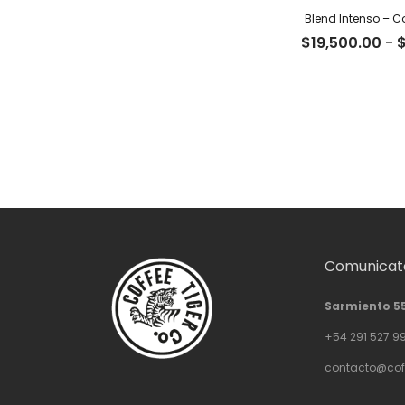
Blend Intenso – Co
$
19,500.00
-
Comunicate
Sarmiento 5
+54 291 527 9
contacto@cof