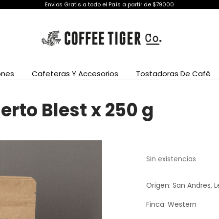
Envios Gratis a todo el País a partir de $79000
ones
Cafeteras Y Accesorios
Tostadoras De Café
rto Blest x 250 g
Sin existencias
Origen: San Andres, 
Finca: Western