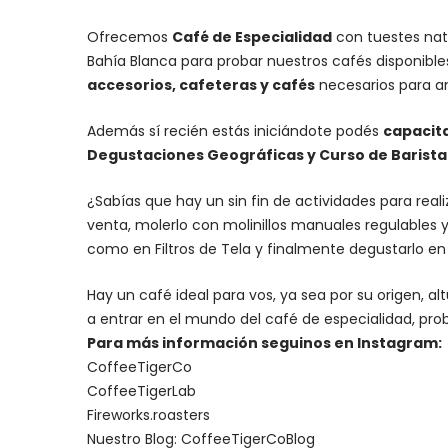
Ofrecemos
Café de Especialidad
con tuestes nat
Bahía Blanca para probar nuestros cafés disponibl
accesorios
, cafeteras y
cafés
necesarios para an
Además sí recién estás iniciándote podés
capacit
Degustaciones Geográficas y Curso de Barista I
¿Sabías que hay un sin fin de actividades para rea
venta, molerlo con
molinillos manuales regulables
y
como en Filtros de Tela y finalmente degustarlo e
Hay un
café ideal para vos
, ya sea por su origen, 
a entrar en el mundo del café de especialidad, prob
Para más información seguinos en Instagram:
CoffeeTigerCo
CoffeeTigerLab
Fireworks.roasters
Nuestro Blog:
CoffeeTigerCoBlog