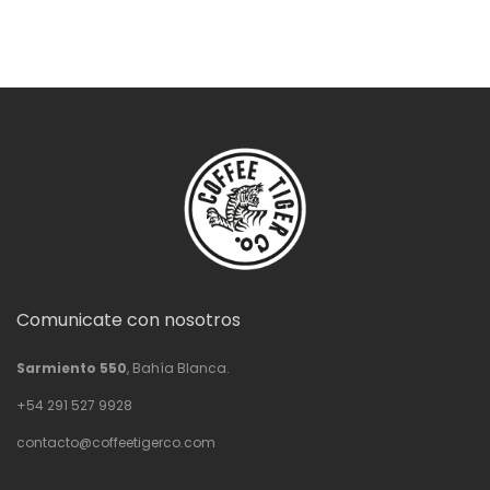
desde
$20,500.00
hasta
$66,500.00
Comunicate con nosotros
Sarmiento 550
, Bahía Blanca.
+54 291 527 9928
contacto@coffeetigerco.com