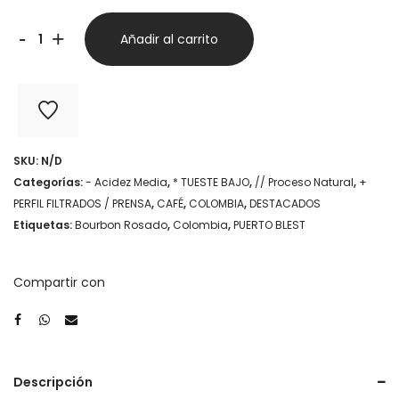
Colombia
-
+
Añadir al carrito
C143
-
Puerto
Blest
SKU:
N/D
x
Categorías:
- Acidez Media
,
* TUESTE BAJO
,
// Proceso Natural
,
+
250
PERFIL FILTRADOS / PRENSA
,
CAFÉ
,
COLOMBIA
,
DESTACADOS
Etiquetas:
Bourbon Rosado
,
Colombia
,
PUERTO BLEST
g
cantidad
Compartir con
Descripción