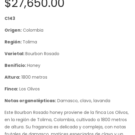
$
27,650.00
C143
Origen:
Colombia
Región:
Tolima
Varietal:
Bourbon Rosado
Benificio:
Honey
Altura:
1800 metros
Finca:
Los Olivos
Notas organolépticas:
Damasco, clavo, lavanda
Este Bourbon Rosado honey proviene de la finca Los Olivos,
en la región de Tolima, Colombia, cultivado a 1800 metros
de altura. Su fragancia es delicada y compleja, con notas
frutales de damasco, matices especiados de clavo y un